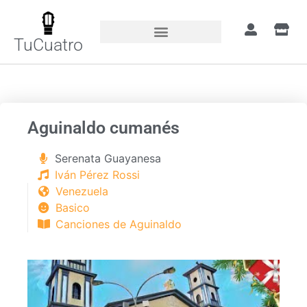
TuCuatro
Portada
»
Canciones
»
Aguinaldo cumanés
Aguinaldo cumanés
Serenata Guayanesa
Iván Pérez Rossi
Venezuela
Basico
Canciones de Aguinaldo