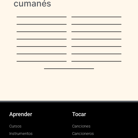
cumanés
Faltan cinco pa’las
Tucusito
doce
Cantemos,
La Barca de Oro
Cantemos
Casta Paloma
Burrito Sabanero
Aguinaldo
El Niño del Ávila
Falconiano
Toma lo que te
Vamos a armar el
ofrecí
pesebre
¿Dónde está San
Qué gran tradición
Nicolás?
Aguinaldo del
Aguinaldo
Callao
Carupanero
Espléndida noche
Aprender
Tocar
Cursos
Canciones
Instrumentos
Cancioneros