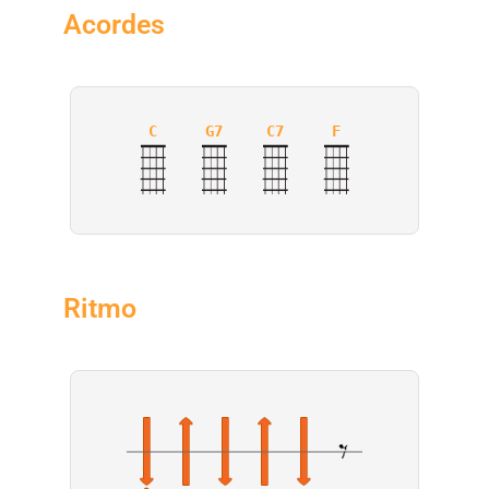
Acordes
C
G7
C7
F
Ritmo