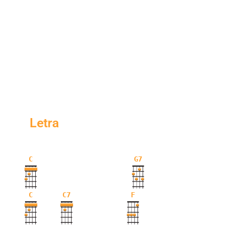
Letra
C
G7
C
C7
F