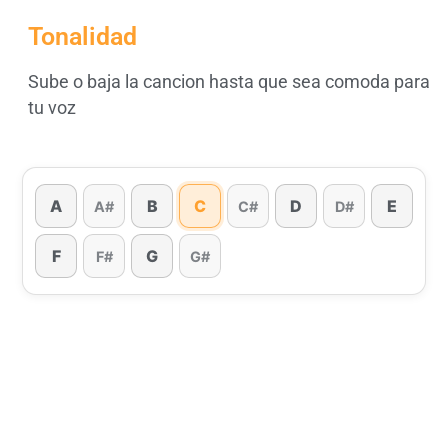
Tonalidad
Sube o baja la cancion hasta que sea comoda para
tu voz
A
B
C
D
E
A#
C#
D#
F
G
F#
G#