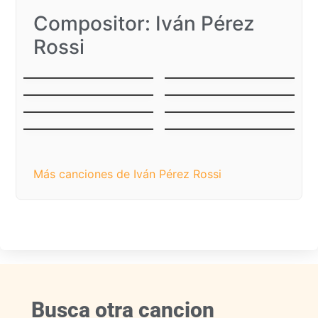
Compositor: Iván Pérez
Rossi
El Papagayo
La Pulga y El Piojo
¿Dónde está San
Precioso Querube
Nicolás?
Alumbra cocuyito
Aguinaldo cumanés
Donde está San
Cuatro pollitos
Nicolás
Más canciones de Iván Pérez Rossi
Busca otra cancion