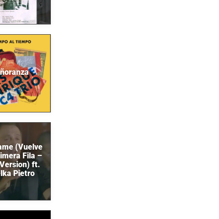
ñoranza
ame (Vuelve
imera Fila –
Version) ft.
lka Pietro