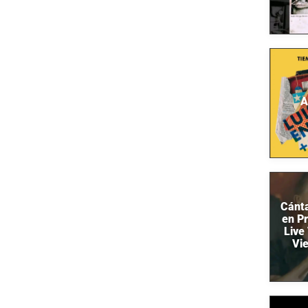
A
Cánt
en Pr
Live 
Vie