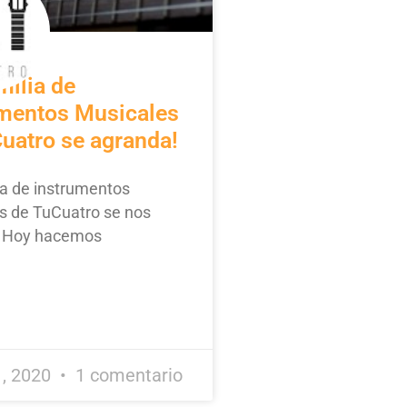
milia de
umentos Musicales
uatro se agranda!
ia de instrumentos
s de TuCuatro se nos
! Hoy hacemos
, 2020
1 comentario