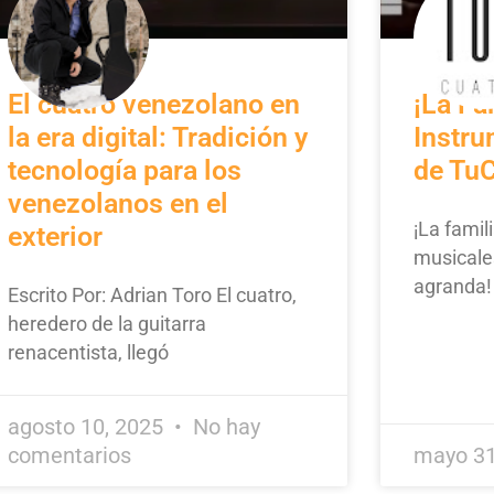
El cuatro venezolano en
¡La Fa
la era digital: Tradición y
Instr
tecnología para los
de TuC
venezolanos en el
¡La famil
exterior
musicale
agranda
Escrito Por: Adrian Toro El cuatro,
heredero de la guitarra
renacentista, llegó
agosto 10, 2025
No hay
comentarios
mayo 31