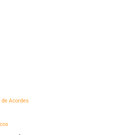
o
a de Acordes
icos