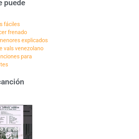
e puede
 fáciles
er frenado
menores explicados
de vals venezolano
anciones para
ntes
canción
ío Yurubí