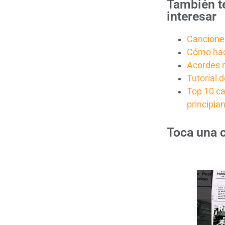
También t
interesar
Canciones
Cómo hac
Acordes 
Tutorial 
Top 10 c
principia
Toca una 
R