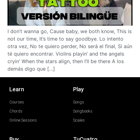
I don’t wanna go, Cause baby, we both know, This is
not our time, It’s time to say goodbye. Lo intento
otra vez, No te quiero perder, No será el final, Si aún
té quiero encontrar. Violins playin’ and the angels
cryin’ When the stars align, then I’ll be there A los
demás digo que […]
Learn
Play
Courses
Songs
Chords
Songbooks
Online Sessions
Scales
Buy
TuCuatro