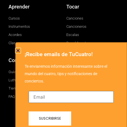
Aprender
Tocar
Cursos
Canciones
Instrumentos
Cancioneros
Acordes
Escalas
Clases
Brand Assets
¡Recibe emails de TuCuatro!
Comprar
TuCuatro
Te enviaremos información interesante sobre el
Guía
Facebook
mundo del cuatro, tips y notificaciones de
Luthiers
Twitter
conciertos.
Tienda
YouTube
FAQ
Instagram
Blog