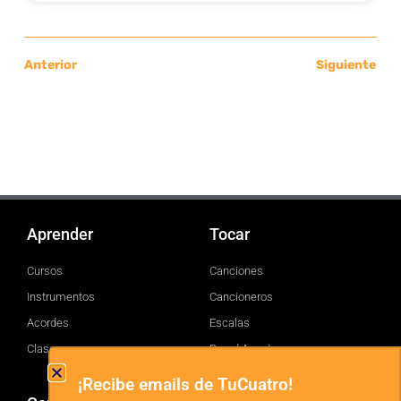
Anterior
Siguiente
Aprender
Tocar
Cursos
Canciones
Instrumentos
Cancioneros
Acordes
Escalas
Clases
Brand Assets
¡Recibe emails de TuCuatro!