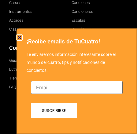
Cursos
Canciones
Instrumentos
Cancioneros
Acordes
Escalas
Clases
Brand Assets
¡Recibe emails de TuCuatro!
Comprar
TuCuatro
Te enviaremos información interesante sobre el
Guía
Facebook
mundo del cuatro, tips y notificaciones de
Luthiers
Twitter
conciertos.
Tienda
YouTube
FAQ
Instagram
Blog
© 2026 TuCuatro Corp. All rights Reserved.