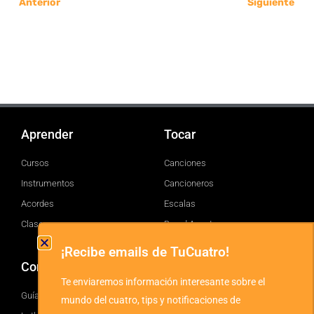
Anterior
Siguiente
Aprender
Tocar
Cursos
Canciones
Instrumentos
Cancioneros
Acordes
Escalas
Clases
Brand Assets
¡Recibe emails de TuCuatro!
Comprar
TuCuatro
Te enviaremos información interesante sobre el
Guía
Facebook
mundo del cuatro, tips y notificaciones de