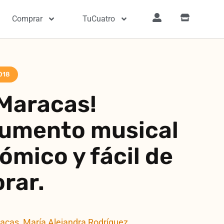
Comprar
TuCuatro
2018
 Maracas!
rumento musical
ómico y fácil de
rar.
acas
,
María Alejandra Rodríguez