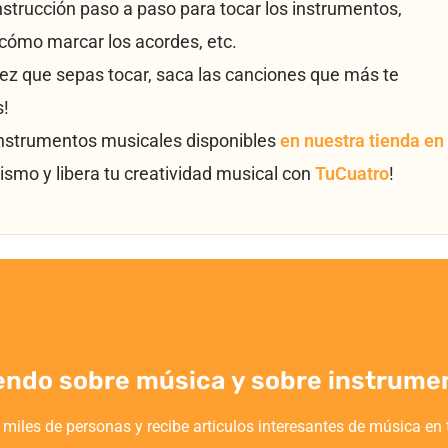
instrucción paso a paso para tocar los instrumentos,
cómo marcar los acordes, etc.
vez que sepas tocar, saca las canciones que más te
s!
instrumentos musicales disponibles
en nuestra tienda en
ismo y libera tu creatividad musical con
TuCuatro
!
endo sobre música y sobre instrume
 miles de personas y recibe articulos interesantes de música en 