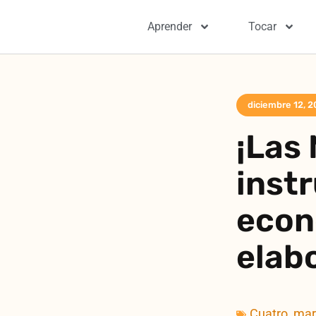
Aprender
Tocar
diciembre 12, 
¡Las
inst
econ
elabo
Cuatro
,
mar