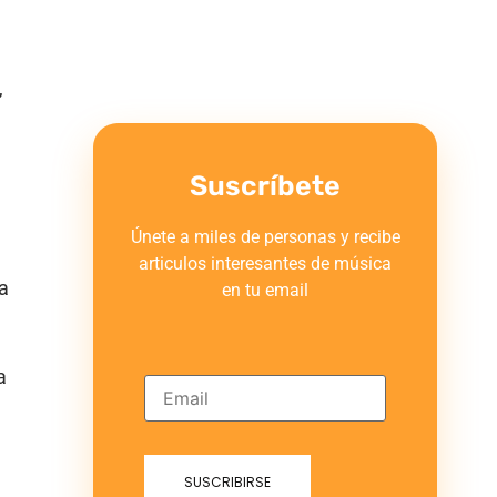
,
Suscríbete
Únete a miles de personas y recibe
articulos interesantes de música
a
en tu email
a