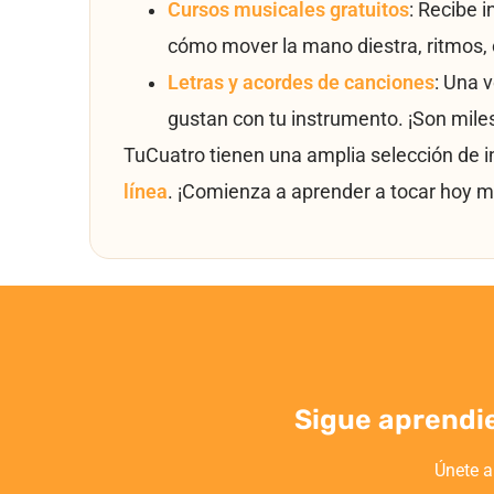
Cursos musicales gratuitos
: Recibe 
cómo mover la mano diestra, ritmos, 
Letras y acordes de canciones
: Una 
gustan con tu instrumento. ¡Son mile
TuCuatro tienen una amplia selección de 
línea
. ¡Comienza a aprender a tocar hoy m
Sigue aprendi
Únete a