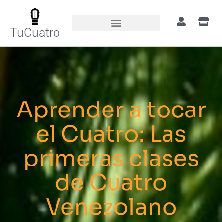
TuCuatro
Aprender a tocar
el Cuatro: Las
primeras clases
de Cuatro
Venezolano