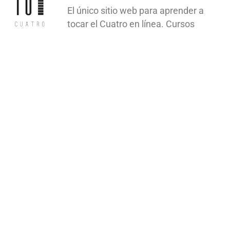
El único sitio web para aprender a
tocar el Cuatro en línea. Cursos
gratuitos, lecciones y acceso a
profesores y músicos profesionales.
Visita
TuCuatro
para conocer más.
Estado actual
NO INSCRITO
Precio
Gratuito