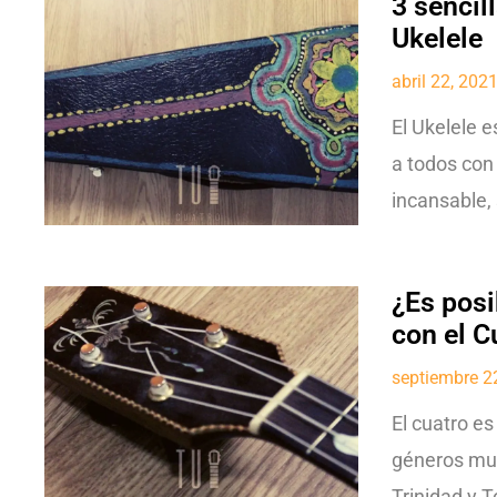
3 sencil
Ukelele
abril 22, 202
El Ukelele 
a todos con 
incansable,
¿Es posi
con el C
septiembre 2
El cuatro e
géneros mus
Trinidad y 