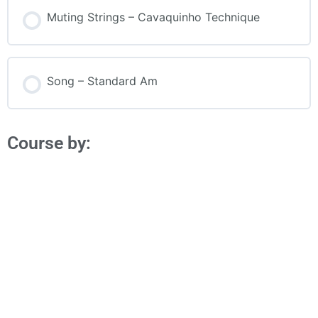
Muting Strings – Cavaquinho Technique
Song – Standard Am
Course by:
TuCuatro
El único sitio web para aprender a
tocar el Cuatro en línea. Cursos
gratuitos, lecciones y acceso a
profesores y músicos profesionales.
Visita
TuCuatro
para conocer más.