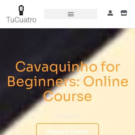
TuCuatro
Cavaquinho for
Beginners: Online
Course
Cavaquinho
Navigate Course