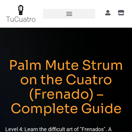
TuCuatro
Palm Mute Strum
on the Cuatro
(Frenado) –
Complete Guide
Level 4: Learn the difficult art of "Frenados". A