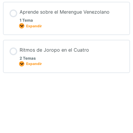
Aprende sobre el Merengue Venezolano
1 Tema
Expandir
Ritmos de Joropo en el Cuatro
2 Temas
Expandir
Curso dictado por:
TuCuatro
El único sitio web para aprender a
tocar el Cuatro en línea. Cursos
gratuitos, lecciones y acceso a